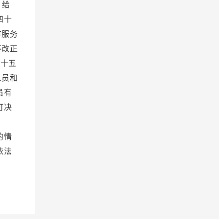
；给
四十
存服务
不改正
四十五
人员和
员有
可决
益；
的情
依法