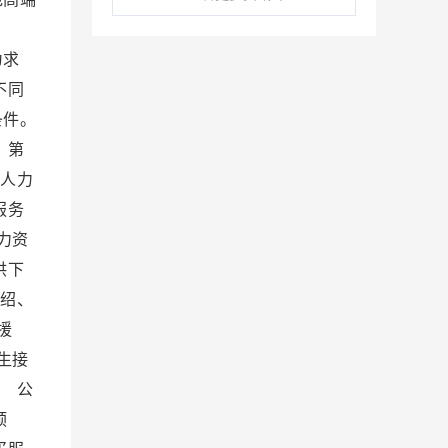
设。
为求
不同
条件。
 第
 人力
服务
力资
供下
绍、
援
生接
 公
预