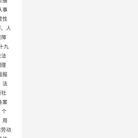
买服
从事
营性
评、人
保障
十九
依法
明理
面报
、法
源社
备案
 个
 用
本劳动