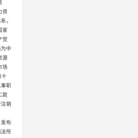
信
力资
体系，
国家
产党
当为中
资源
市场
第十
从事职
二款
者注销
罚款。
，发布
违法所