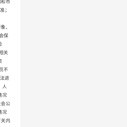
门和市
准；
证。
对象、
会保
检
相关
资
员不
法进
 人
情况
社会公
情况
有关内