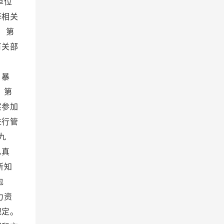
单位
等相关
 第
有关部
。
、暴
 第
实参加
进行管
九
息真
所知
包
力资
规定。