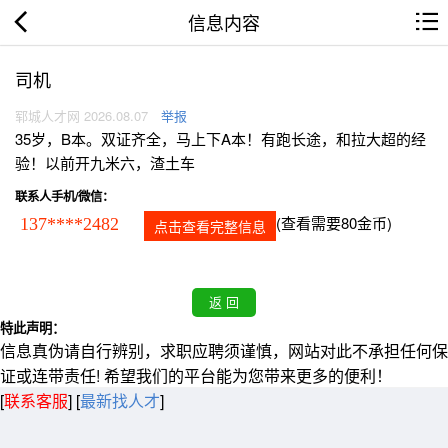
信息内容
司机
郓城人才网 2026.08.07
举报
35岁，B本。双证齐全，马上下A本！有跑长途，和拉大超的经
验！以前开九米六，渣土车
联系人手机/微信：
(查看需要80金币)
137****2482
点击查看完整信息
特此声明：
信息真伪请自行辨别，求职应聘须谨慎，网站对此不承担任何保
证或连带责任! 希望我们的平台能为您带来更多的便利！
[
联系客服
]
[
最新找人才
]